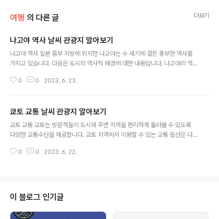
더보기
여행
의 다른 글
나고야 역사 날씨 관광지 알아보기
글 내용
나고야 역사 일본 중부 지방에 위치한 나고야는 수 세기에 걸친 풍부한 역사를
가지고 있습니다. 다음은 도시의 역사적 배경에 대한 내용입니다. 나고야의 역
사는 1532년 유명한 사무라이 장군인 영향력 있는 오다 노부나가가 1532년에
0
0
2023. 6. 23.
나고야성을 세웠던 16세기로 거슬러 올라갑니다. 지역의 경제력. 주변 지역은
성곽 마을로 발전하여 상인, 장인, 사무라이가 모여들었습니다. 에도 시대(160
3-1868) 동안 나고야는 일본의 강력한 번지 중 하나인 오와리 번의 통치 아래
쿄토 교통 날씨 관광지 알아보기
번성했습니다. 이 영역은 에도(현재의 도쿄)를 통치하던 도쿠가와 막부와 직접
글 내용
관련이 있는 유력한 도쿠가와 가문이 이끌었습니다. 이 기간에 나고야성은 확장
교토 교통 교토는 방문객들이 도시와 주변 지역을 편리하게 둘러볼 수 있도록
및 개조되어 건축의 걸작이 되었습니다. 나고야는 메이지 시대(1868-1912)
다양한 교통수단을 제공합니다. 교토 지역에서 이용할 수 있는 교통 옵션은 다
동안 일..
음과 같습니다. 첫째 버스입니다. 교토에는 도시의 주요 명소와 인근 지역 대부
0
0
2023. 6. 22.
분을 연결하는 광범위한 버스 네트워크가 있습니다. 교토시 교통국에서 운영하
는 교토 시내버스는 주요 대중교통 수단입니다. 버스는 여러 언어로 안내 방송
과 표지판이 있어 사용하기 쉽습니다. 탑승 시 티켓을 구매하거나 ICOCA 또는
Suica와 같은 충전식 IC 카드를 사용하여 원활한 여행을 할 수 있습니다. 둘째
교토 시영 지하철입니다. 교토에는 가라스마 선과 도자이어선 2개의 지하철 노
이 블로그 인기글
선이 있어 도시 내에서 효율적인 교통을 제공합니다. 지하철은 버스로 쉽게 접
근할 수 없는 목적지에..