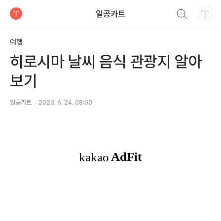
검색하기
일공카트
티스토리
여행
히로시마 날씨 음식 관광지 알아
보기
일공카트
2023. 6. 24. 08:00