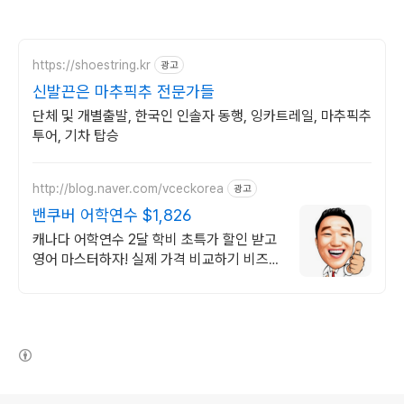
https://shoestring.kr
광고
신발끈은 마추픽추 전문가들
단체 및 개별출발, 한국인 인솔자 동행, 잉카트레일, 마추픽추
투어, 기차 탑승
http://blog.naver.com/vceckorea
광고
밴쿠버 어학연수 $1,826
캐나다 어학연수 2달 학비 초특가 할인 받고
영어 마스터하자! 실제 가격 비교하기 비즈니
스, 호텔경영, UI/UX, 웹 개발, 디지털 마케
팅, 유아교육 코업 등등
(새창열림)
로그 정보