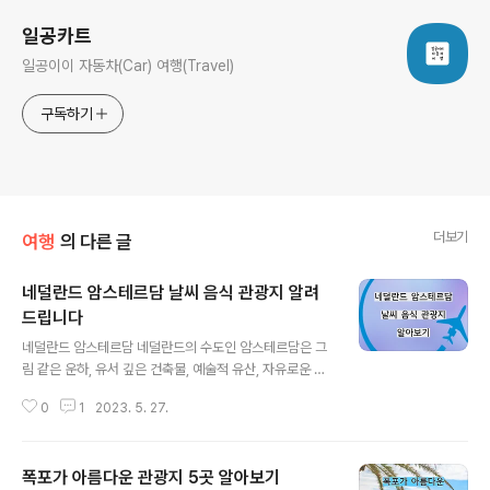
일공카트
일공이이 자동차(Car) 여행(Travel)
구독하기
더보기
여행
의 다른 글
네덜란드 암스테르담 날씨 음식 관광지 알려
드립니다
글 내용
네덜란드 암스테르담 네덜란드의 수도인 암스테르담은 그
림 같은 운하, 유서 깊은 건축물, 예술적 유산, 자유로운 분
위기로 잘 알려진 활기차고 문화적으로 풍부한 여행지입니
0
1
2023. 5. 27.
다. 암스테르담의 역사적 중요성, 예술적 유산, 아름다운 운
하, 진보적인 분위기가 어우러져 여행자들을 매료시키는
곳입니다. 오늘은 암스테르담의 날씨, 음식 및 관광지에 대
폭포가 아름다운 관광지 5곳 알아보기
해서 알려드리겠습니다. 날씨 암스테르담은 북해와의 근접
글 내용