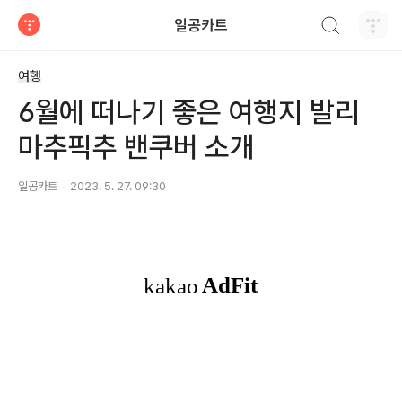
검색하기
일공카트
티스토리
여행
6월에 떠나기 좋은 여행지 발리
마추픽추 밴쿠버 소개
일공카트
2023. 5. 27. 09:30