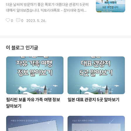
성으로 인해 온화한 해양성 기후를 경험합니다. 암스테르
더운 날씨에 방문하기 좋은 폭포가 아름다운 관광지 5곳에
담의 사계절 날씨에 대해서 알아보겠습니다. 암스테르담의
대해서 알아보겠습니다. 빅토리아폭포 - 잠비아와 짐바브
봄은 온화하고 점차 따뜻해집니다. 평균 주간 온도 범위는
웨 세계에서 가장 아름다운 자연의 경이로움 중 하나인 빅
9°C~15°C(48°F~59°F)입니다. 봄은 상대적으로 건기
0
0
2023. 5. 26.
토리아 폭포는 남아프리카의 잠베지강에 위치한 숨 막히는
이지만 가끔 소나기가 자주 내립니다. 우산이나 비옷을 휴
폭포입니다. 경외심을 불러일으키는 아름다움과 웅장함으
대하는 것이 좋습니다. 암스테르담의 여..
로 전 세계 여행자들의 마음을 사로잡았습니다. 폭이 약 1.
7킬로미터(1.1마일)이고 100미터(328피트)가 넘는 좁은
협곡으로 떨어지는 빅토리아 폭포는 그 크기와 힘으로 유
이 블로그 인기글
명합니다. 폭포는 잠비아와 짐바브웨 사이의 자연 경계를
형성하며, 잠비아의 Mosi-oa-Tunya 국립공원과 짐바브
웨의 빅토리아 폭포 국립공원은 이 지역의 독특한 동식물
을 보호합니다. 빅토리아 폭포의 원주민 이름은 "천둥 치는
연기"를 의미하는 Mosi-oa-T..
필리핀 보홀 자유 가족 여행 정보
일본 대표 관광지 5곳 알아보기
알아보기