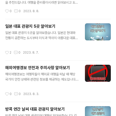
어와 스노쿨링 알로하비치(Aloha Beach) 보홀 시티 투어
을 추천드립니다. 여행을 준비중이시라면 읽어보시고 도움
보홀 고래상어 투어 보홀 호핑투어와 스노쿨링 호핑투어
이 되었으면 합니다. 여행을 준비 할 때 필요한 체크리스트
작성시간
0
0
2023. 8. 8.
개요: 보홀 호핑투어는 다양한 작은..
도 미리미리 확인하시면 좋을 것 같습니다. 여행사이트 추
천을 받아서 호텔 숙소 항공권 등 예약하기 전 미리 여행하
고자 하는 지역의 대표 관광지를 알아보면 더욱 즐거운 여
일본 대표 관광지 5곳 알아보기
행이 될 것 같습니다. 방콕 원더풀 펄 크루즈 방콕 야유타야
글 내용
일본 대표 관광지 5곳을 알아보겠습니다. 일본은 현대와
투어 방콕 룸피니 공원 방콕 원더풀 펄 크루즈 1. 럭셔리한
전통이 공존하는 도시부터 미식과 역사의 아름다운 대표
크루즈 경험 방콕 원더풀 펄 크루즈는 풍요로운 강 크루즈
관광지가 많습니다. 도쿄, 교토, 오사카, 후쿠오카, 나고야
서비스 중 하나로, 차분한 강의 풍경을 배경으로 럭셔리한
의 지역 특색, 날씨, 여행하기 좋은 시기에 대해서 알아보겠
환경을 제공합니다. 고급스러운 인테리어와 세련된 디자인
작성시간
2
0
2023. 8. 7.
습니다. 목차 도쿄 (Tokyo) 교토 (Kyoto) 오사카 (Osak
으로 승객들은 편안하고 우아한 분위기에서 휴식을 취할
a) 후쿠오카 (Fukuoka) 나고야 (Nagoya) 1. 도쿄 (Tok
수 있습니다. 2. 풍성한 뷔페..
yo) 도쿄는 현대적인 도시와 전통적인 문화가 공존하는 도
해외여행경보 안전과 주의사항 알아보기
시로서 놀라운 다양성과 빛나는 네온으로 물든 거리를 만
글 내용
날 수 있습니다. 도시의 현대 건물과 함께 전통적인 신사와
해외여행경보는 여행자들이 해외로 여행을 떠날 때 해당
사원을 발견할 수 있으며, 맛있는 길거리 음식부터 고급 레
국가의 안전 상태와 관련된 정보를 제공하는 제도입니다.
스토랑까지 다양한 미식을 즐길 수 있습니다. 연간 날씨는
이 글은 해외여행경보에 대해 자세히 알아보고, 안전한 여
봄과 가을이 쾌적한 기온과 화창한 날씨로 인기가 있으며,
행을 즐기기 위한 주의사항을 제공합니다. 목차 해외여행
작성시간
0
0
2023. 8. 3.
..
경보란 무엇인가? 안전한 해외여행을 위한 주의사항 여행
전 준비 현지 사정 파악 여행 중 주의사항 결론 해외여행경
보란 무엇인가? 해외여행경보는 각국 정부가 여행자들에
방콕 연간 날씨 대표 관광지 알아보기
게 여행 중의 안전 상태를 알려주기 위해 발령하는 경보 체
글 내용
계입니다. 주로 위험도에 따라 다양한 단계로 분류되며, 여
방콕 연간 날씨 대표 관광지에 대해서 알아보겠습니다. 킹