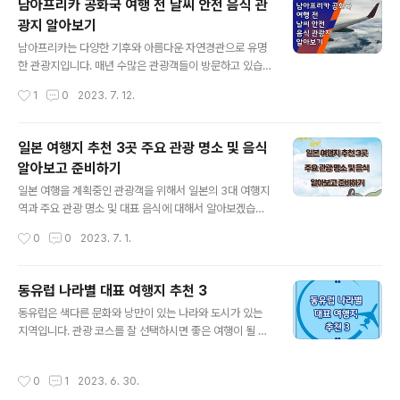
남아프리카 공화국 여행 전 날씨 안전 음식 관
로 나누어져 있습니다. 다양한 지형과 기후, 사막, 산맥, 해
광지 알아보기
안지대 등이 있어 매년 많은 관광객이 방문하는 나라입니
글 내용
다. 멕시코는 스페인어를 공용어로 사용하고 있습니다. 이
남아프리카는 다양한 기후와 아름다운 자연경관으로 유명
유는 16세기 스페인의 식민지 영향이 있습니다. 멕시코 칸
한 관광지입니다. 매년 수많은 관광객들이 방문하고 있습
쿤 연간 날씨 칸쿤은 멕시코에서 인기있는 관광지입니다.
니다. 오늘은 남아프리카 공화국 여행을 준비하기 전 알아
작성시간
1
0
2023. 7. 12.
열대기후를 가지고 있어 연중 내..
야 할 날씨, 안전, 음식, 관광지 정보에 대해서 알아보겠습
니다. 연간날씨 남아프리카공화국은 지구의 남반구에 위치
하고 있습니다. 북반구와는 계절이 반대인 특징이 있습니
일본 여행지 추천 3곳 주요 관광 명소 및 음식
다. 봄과 가을을 남아프카공화국을 여행하기에 가장 좋은
알아보고 준비하기
계절입니다. 기온이 온화하고 날씨도 안정적입니다. 낮과
글 내용
밤의 기온 차이가 적게 나타나는 계절이기도 합니다. 남아
일본 여행을 계획중인 관광객을 위해서 일본의 3대 여행지
프리카공화국에서 가장 더운 날씨인 여름은 12월부터 다
역과 주요 관광 명소 및 대표 음식에 대해서 알아보겠습니
음 해 2월까지입니다. 이때는 평균 기온이 높아지고 강수
다. 고대 전통과 현대 혁신이 매혹적인 조화를 이루고 있는
작성시간
0
0
2023. 7. 1.
량이 많이 지는 특징이 있습니다. 평균기온은 25도이지만
일본은 매년 수백만 명의 관광객을 끌어들입니다. 풍부한
일부지역에서는 30도가 넘는 높은 온도가 나타나기도 ..
문화 유산, 그림 같은 풍경, 군침이 도는 요리는 전 세계 여
행자를 유혹하는 곳입니다. 분주한 도시에서 고요한 전원
동유럽 나라별 대표 여행지 추천 3
지역에 이르기까지 일본은 모든 관광객의 취향에 맞는 다
글 내용
동유럽은 색다른 문화와 낭만이 있는 나라와 도시가 있는
양한 여행 경험을 느끼고 체험하게 하는 나라입니다. 도쿄
지역입니다. 관광 코스를 잘 선택하시면 좋은 여행이 될 수
관광 명소 및 음식 일본 도쿄 관광 명소 및 음식에 대해서
있습니다. 동유럽 체코, 헝가리, 폴란드 나라의 대표 여행지
알아보겠습니다. 일본의 수도인 도쿄는 초현대적인 고층
를 소개합니다. 체코 체코는 대체로 기후가 대륙성 기후로
건물과 잘 보존된 유적지가 자연스럽게 어우러져 있습니
작성시간
0
1
2023. 6. 30.
알려져 있으며, 사계절이 확실하게 나타나는 특징이 있습
다. 토쿄 도시에서 꼭 방문해야 할 관광 명소와 지역 대표