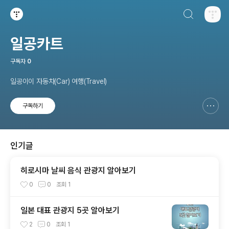
검색하기
티스토리
일공카트
구독자
0
일공이이 자동차(Car) 여행(Travel)
구독하기
신고하기 레이어
열기
인기글
히로시마 날씨 음식 관광지 알아보기
0
0
조회
1
일본 대표 관광지 5곳 알아보기
2
0
조회
1