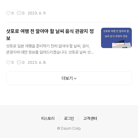
성되었습니다. 백두산 백두산은 한반도 북부에 위치한 명
산으로, 높이는 약 2,744미터입니다. 이 산은 한국과 중국
작성시간
0
0
2023. 6. 9.
의 국경지대에 걸쳐 있으며, 중국 이름으로는 "창백산"이라
고도 불립니다. 백두산은 특히 한국에서 가장 높은 산봉우
리로 알려져 있습니다. 백두산은 등산객들에게 많은 인기
삿포로 여행 전 알아야 할 날씨 음식 관광지 정
를 끌고 있으며, 다양한 등산 코스를 제공합니다. 여러 산행
보
코스 중에서 대표적인 코스를 알아보겠습니다. 천지연 폭
글 내용
포 코스: 이 코스는 백두산의 아름다운 천지연 폭포를 감상
삿포로 일본 여행을 준비하기 전에 알아야 할 날씨, 음식,
하면서 즐길 수 있는 경로입니다. 폭포를 향해 오르는 동안
관광지에 대한 정보를 알려드리겠습니다. 삿포로 날씨 삿
푸른 숲과 시원한 공기를 느낄 수 있습니다. 천왕봉 코스는
포로는 일본의 북쪽에 위치하여, 대체로 극지방과 비슷한
작성시간
0
0
2023. 6. 8.
백두산 정상인 천왕봉에 도달하는..
기후를 갖고 있습니다. 여름은 상대적으로 시원하고 쾌적
하며, 최고 기온은 20도에서 25도 정도로 비교적 서늘합
니다. 겨울은 아주 추워지며, 많은 눈이 내리는 특징이 있습
더보기
니다. 최저 기온은 -10도에서 -15도에 이를 수 있으며, 일
부 날씨 조건에 따라 더욱 추울 수도 있습니다. 따라서 삿포
로를 여행할 때에는 계절에 따른 적절한 옷차림을 준비하
는 것이 중요합니다. 봄과 가을은 삿포로의 날씨가 변화무
쌍할 수 있으며, 갑작스러운 기온 변화와 비가 올 수 있습니
다. 따라서 방문 시에는 가벼운 겉옷을 준비하고, 우산을 가
의안내
티스토리
로그인
고객센터
지고 다니는 것이 좋습니다..
© Daum Corp.