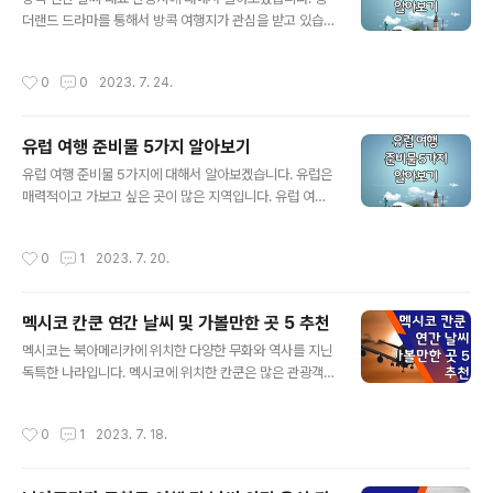
행자들에게 잠재적인 위험에 대한 정보를 제공하는 데 목
더랜드 드라마를 통해서 방콕 여행지가 관심을 받고 있습
적이 있습니다. 등급 분류와 의미 해외여행경보는 보통 "여
니다. 방콕은 해마다 많은 여행객이 방문하고 있습니다. 우
행에 대한 주의", "여행 자제 권고", "여행 금지 권고" 등 다
리나라 관광객도 연간 80만 명 정도 방문한다고 합니다.
작성시간
0
0
2023. 7. 24.
양한 등급으로 구분됩니다. 이러한 등급..
여행을 준비하기 전에 날씨, 관광지 확인은 필수입니다. 장
관까지 발 벗고 나섰다, 태국 킹 더랜드 무슨 일이 방콕 연
간 날씨 봄 (3월 ~ 5월) 봄은 방콕에서 가장 더워지는 시기
유럽 여행 준비물 5가지 알아보기
로, 기온은 평균적으로 35°C 정도에 이릅니다. 습도가 상
글 내용
당히 높아져 더위를 더 심하게 느끼게 됩니다. 이 기간 동안
유럽 여행 준비물 5가지에 대해서 알아보겠습니다. 유럽은
강수량은 비교적 적고 대체적으로 맑은 날씨가 지속되지
매력적이고 가보고 싶은 곳이 많은 지역입니다. 유럽 여행
만, 가끔씩 소나기가 발생하기도 합니다. 봄은 태국의 신년
을 준비할 때 꼭 필요한 필수 5가지 준비물에 대해서 알려
인 송크란(태국어로 "소크란") 축제가 있어서, 물놀이와 물
드리니 여행 전 꼭 확인하시고 준비하시는데 도움이 되었
작성시간
0
1
2023. 7. 20.
뿌리개 행사로 유명합니..
으면 합니다. 꼭 필요하지만 놓치기 쉬운 내용으로 정리해
보았습니다. 유럽 펄펄 끓는데 몰려오는 관광객들 유럽 펄
펄 끓는데 몰려오는 관광객들…각국 대책 초비상 | 연합뉴
멕시코 칸쿤 연간 날씨 및 가볼만한 곳 5 추천
스 (서울=연합뉴스) 김지연 기자 = 유럽이 올여름 극심한
글 내용
폭염에 시달리는 가운데 코로나19 팬데믹이 끝나기만을
멕시코는 북아메리카에 위치한 다양한 무화와 역사를 지닌
기다리고 있던 관광객들이 몰려들면서... www.yna.co.kr
독특한 나라입니다. 멕시코에 위치한 칸쿤은 많은 관광객
유럽 여행 준비물 1 여권과 여권 사본 유럽으로의 여행을
이 찾고 있는 대표 관광지입니다. 칸쿤 지역의 연간 날씨와
계획 중이라면, 먼저 가장 중요한 준비물인 유효한 여권을
여행 중 가볼 만한 곳 5곳을 추천해 드립니다. 멕시코 멕시
작성시간
0
1
2023. 7. 18.
확인해야 합니다. 여행일자가..
코는 북아메리카 대륙의 남쪽에 있습니다. 미국과 경계를
하고 있고 맞닿아 있습니다., 태평양과 대서양에 접해 있으
며, 멕시코만이 있습니다. 멕시코는 북부, 중부,남부 지역으