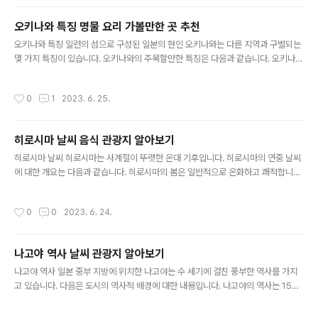
니다. 아래에서는 체코의 계절별 날씨와 특징을 설명해드
음식을 살펴보겠습니다. 웅장한 황궁을..
리겠습니다. 체코의 봄은 일반적으로 쾌적하고 다양한 날
오키나와 특징 명물 요리 가볼만한 곳 추천
씨 변화가 있습니다. 3월과 4월은 여전히 쌀쌀하고 시원한
글 내용
편이지만, 5월에는 온도가 상승하여 따뜻한 봄을 느낄 수
오키나와 특징 일련의 섬으로 구성된 일본의 현인 오키나와는 다른 지역과 구별되는
있습니다. 강수량은 비교적 적으며, 꽃이 피어나는 아름다
몇 가지 특징이 있습니다. 오키나와의 주목할만한 특징은 다음과 같습니다. 오키나와
운 계절입니다. 여름은 체코에서 가장 따뜻하고 맑은 계절
는 중국, 동남아시아, 일본 본토와의 역사적 연관성에 의해 영향을 받은 풍부하고 독
입니다. 6월과 7월은 온화한 날씨로, 체코를 방문하기에
특한 문화유산을 가지고 있습니다. "오키나와 문화" 또는 "류큐 문화"로 알려진 지역
작성시간
0
1
2023. 6. 25.
쾌적한 시기입니다. 8월에는 온도가 ..
문화에는 고유한 언어, 전통 음악(독특한 산신 악기 등), 에이사와 같은 춤 형식, 나하
대줄다리기와 같은 활기찬 축제가 있습니다. 오키나와는 숨이 멎을 듯한 해변과 맑은
청록색 바다로 유명합니다. 이 섬은 백사장, 산호초, 풍부한 해양 생물을 자랑하며 해
히로시마 날씨 음식 관광지 알아보기
변 애호가, 스노클러 및 다이버에게 천국입니다. 인기 있는 해변 목적지로는 나하의
글 내용
나미노우에 해변, 오키나와섬 북부의 오쿠마 해..
히로시마 날씨 히로시마는 사계절이 뚜렷한 온대 기후입니다. 히로시마의 연중 날씨
에 대한 개요는 다음과 같습니다. 히로시마의 봄은 일반적으로 온화하고 쾌적합니다.
3월은 여전히 ​​쌀쌀할 수 있으며 기온은 6°C(43°F)에서 14°C(57°F) 사이입니다.
4월은 온도가 10°C(50°F)에서 19°C(66°F)까지 점진적으로 증가합니다. 5월은
작성시간
0
0
2023. 6. 24.
기온이 15°C(59°F)에서 23°C(73°F)까지 따뜻한 날씨를 가져옵니다. 봄은 특히
3월 말부터 4월 초까지 벚꽃이 만개하기 때문에 히로시마를 방문하기에 인기 있는
시기입니다. 히로시마의 여름은 덥고 습합니다. 6월은 기온이 19°C(66°F)에서 2
나고야 역사 날씨 관광지 알아보기
7°C(81°F) 사이인 "쓰유"로 알려진 장마철이 시작됩니다. 7월과 8월은 가장 더운
글 내용
달로 평균 기온은..
나고야 역사 일본 중부 지방에 위치한 나고야는 수 세기에 걸친 풍부한 역사를 가지
고 있습니다. 다음은 도시의 역사적 배경에 대한 내용입니다. 나고야의 역사는 1532
년 유명한 사무라이 장군인 영향력 있는 오다 노부나가가 1532년에 나고야성을 세
웠던 16세기로 거슬러 올라갑니다. 지역의 경제력. 주변 지역은 성곽 마을로 발전하