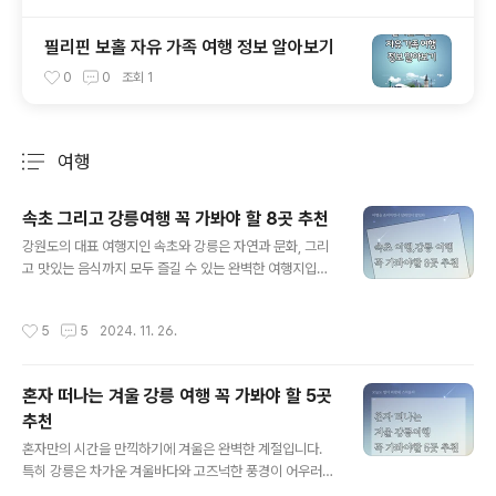
필리핀 보홀 자유 가족 여행 정보 알아보기
0
0
조회
1
여행
분류 전체보기
주요 글 목록
속초 그리고 강릉여행 꼭 가봐야 할 8곳 추천
글 내용
강원도의 대표 여행지인 속초와 강릉은 자연과 문화, 그리
고 맛있는 음식까지 모두 즐길 수 있는 완벽한 여행지입니
다. 이번 글에서는 속초와 강릉에서 꼭 방문해야 할 명소 8
곳을 소개하며 각 도시만의 특별한 매력을 공유합니다. 속
작성시간
5
5
2024. 11. 26.
초의 맑은 바다와 산, 강릉의 고즈넉한 역사와 감성을 느끼
며 잊지 못할 여행을 떠나보세요.속초여행 추천 명소1. 속
초해수욕장속초해수욕장은 속초의 대표적인 관광지로 사
혼자 떠나는 겨울 강릉 여행 꼭 가봐야 할 5곳
계절 내내 방문객이 끊이지 않는 명소입니다. 겨울철에는
추천
여름의 활기찬 분위기와는 달리 고요하면서도 웅장한 바다
글 내용
풍경을 감상할 수 있습니다. 특히 이른 아침의 속초해수욕
혼자만의 시간을 만끽하기에 겨울은 완벽한 계절입니다.
장은 일출과 함께 하루를 시작하기에 완벽한 장소입니다.
특히 강릉은 차가운 겨울바다와 고즈넉한 풍경이 어우러져
해변 근처에는 다양한 숙박 시설과 카페, 레스토랑이 밀집
혼자 떠나는 여행에 안성맞춤인 도시입니다. 이번 글에서