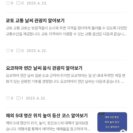
작성시간
0
0
2023. 6. 23.
여 상인, 장인, 사무라이가 모여들었습니다. 에도 시대(1603-1868) 동안 나고야는
일본의 강력한 번지 중 하나인 오와리 번의 통치 아래 번성했습니다. 이 영역은 에도
(현재의 도쿄)를 통치하던 도쿠가와 막부와 직접 관련이 있는 유력한 도쿠가와 가문
쿄토 교통 날씨 관광지 알아보기
이 이끌었습니다. 이 기간에 나고야성은 확장 및 개조되어 건축의 걸작이 되었습니
글 내용
다. 나고야는 메이지 시대(1868-1912) 동안 일..
교토 교통 교토는 방문객들이 도시와 주변 지역을 편리하게 둘러볼 수 있도록 다양한
교통수단을 제공합니다. 교토 지역에서 이용할 수 있는 교통 옵션은 다음과 같습니
다. 첫째 버스입니다. 교토에는 도시의 주요 명소와 인근 지역 대부분을 연결하는 광
범위한 버스 네트워크가 있습니다. 교토시 교통국에서 운영하는 교토 시내버스는 주
작성시간
0
0
2023. 6. 22.
요 대중교통 수단입니다. 버스는 여러 언어로 안내 방송과 표지판이 있어 사용하기
쉽습니다. 탑승 시 티켓을 구매하거나 ICOCA 또는 Suica와 같은 충전식 IC 카드를
사용하여 원활한 여행을 할 수 있습니다. 둘째 교토 시영 지하철입니다. 교토에는 가
요코하마 연간 날씨 음식 관광지 알아보기
라스마 선과 도자이어선 2개의 지하철 노선이 있어 도시 내에서 효율적인 교통을 제
글 내용
공합니다. 지하철은 버스로 쉽게 접근할 수 없는 목적지에..
요코하마 연간 날씨 일본 도쿄 근처에 위치한 요코하마는 일 년 내내 뚜렷한 계절 변
화가 있는 온화한 기후를 경험합니다. 요코하마의 연간 날씨는 다음과 같습니다. 요
코하마의 봄은 시원하게 시작해서 점차 따뜻해집니다. 3월의 평균 기온은 6°C(43°
F)~13°C이며, 4월은 10°C(50°F)~18°C의 평균 기온으로 눈에 띄게 증가합니다.
작성시간
0
1
2023. 6. 22.
). 5월은 14°C(57°F)에서 21°C(70°F) 사이의 온화한 기온을 제공합니다. 봄은 벚
꽃이 특징이며, 보통 3월 말에서 4월 초에 피며 수많은 방문객을 매료시킵니다. 요코
하마의 여름은 대체로 덥고 습합니다. 6월은 기온이 18°C(64°F)에서 24°C(75°
해외 5대 명산 위치 높이 등산 코스 알아보기
F) 사이인 "츠유"라고 하는 장마철이 시작됩니다. 7월과 8월은 가장 더운 달로 평균
글 내용
기온은 23°..
해외 5대 명산의 위치, 높이, 등산코스에 대해서 알아보겠
습니다. 여행사를 통해서 예약하는 예매율을 참고하여 작