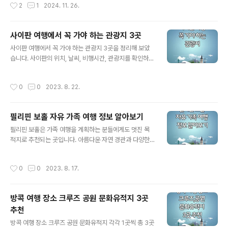
작성시간
2
1
2024. 11. 26.
해 있어 여행객들에게 편리함을 제공합니다. 혼자..
는 혼자 겨울 강릉 여행을 계획하는 분들을 위해 강릉에서
꼭 가봐야 할 5곳을 추천하며, 각 장소에서 느낄 수 있는 특
별한 매력을 소개합니다.1. 혼자보는 겨울바다의 낭만, 안목
사이판 여행에서 꼭 가야 하는 관광지 3곳
해변혼자 겨울 강릉을 찾는다면 안목해변은 반드시 방문해
글 내용
사이판 여행에서 꼭 가야 하는 관광지 3곳을 정리해 보았
야 할 곳입니다. 겨울바다는 여름과는 또 다른 매력을 선사
습니다. 사이판의 위치, 날씨, 비행시간, 관광지를 확인하시
합니다. 차가운 바닷바람과 파도 소리가 조화를 이루며, 홀
고 더욱 즐겁고 기억에 남는 여행 준비하시기 바랍니다. 사
로 사색에 잠기기에 최적의 장소입니다.특히 안목해변은
이판 위치 날씨 비행시간 사이판의 위치 및 날씨 사이판은
커피 거리로도 유명합니다. 해변을 따라 늘어선 카페에서
작성시간
0
0
2023. 8. 22.
태평양에 위치한 마리아나 제도의 중 하나로, 미국령 실외
따뜻한 커피 한 잔을 마시며 창밖으로 펼쳐진 겨울바다를
지의 일부입니다. 대서양과 태평양 사이에 위치하며, 주요
바라보는 순간은 그 자체로 힐링입니다. ..
한 관광 명소와 아름다운 자연 풍경을 갖고 있습니다. 날씨
필리핀 보홀 자유 가족 여행 정보 알아보기
는 따뜻하고 습도가 높은 열대 기후로, 연중 내내 평균 기온
글 내용
이 25°C에서 30°C 사이로 변동하며 여름에는 더욱 따뜻
필리핀 보홀은 가족 여행을 계획하는 분들에게도 멋진 목
할 수 있습니다. 장마 기간인 7월부터 11월에는 비가 많이
적지로 추천되는 곳입니다. 아름다운 자연 경관과 다양한
올 수 있습니다. 비행시간 한국에서 사이판으로의 항공편
활동, 그리고 가족 모두가 함께 즐길 수 있는 여행 명소들이
을 이용한 비행시간을 알아보겠습니다. 인천공항에서 사이
많이 있습니다. 아래에 필리핀 보홀 가족여행에 관한 정보
작성시간
0
0
2023. 8. 17.
판은 약 4.5 ~ 5시간 정..
를 알려드리겠습니다. 가족 여행을 계획할 때에는 아이들
의 안전과 편안함을 고려해야 하므로 여행 일정을 세심하
게 계획하고, 어린 자녀를 위한 활동과 시설을 선택하는 것
방콕 여행 장소 크루즈 공원 문화유적지 3곳
이 중요합니다. 필리핀 보홀은 자연의 아름다움과 다양한
추천
액티비티, 그리고 현지 문화를 경험하며 가족과 함께 특별
글 내용
한 시간을 보낼 수 있는 멋진 장소입니다. 목차 보홀 호핑투
방콕 여행 장소 크루즈 공원 문화유적지 각각 1곳씩 총 3곳