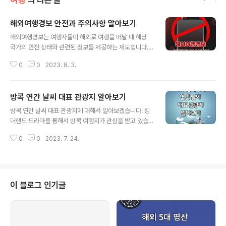
여행
의 다른 글
해외여행경보 안전과 주의사항 알아보기
글 내용
해외여행경보는 여행자들이 해외로 여행을 떠날 때 해당
국가의 안전 상태와 관련된 정보를 제공하는 제도입니다.
이 글은 해외여행경보에 대해 자세히 알아보고, 안전한 여
0
0
2023. 8. 3.
행을 즐기기 위한 주의사항을 제공합니다. 목차 해외여행
경보란 무엇인가? 안전한 해외여행을 위한 주의사항 여행
전 준비 현지 사정 파악 여행 중 주의사항 결론 해외여행경
방콕 연간 날씨 대표 관광지 알아보기
보란 무엇인가? 해외여행경보는 각국 정부가 여행자들에
글 내용
게 여행 중의 안전 상태를 알려주기 위해 발령하는 경보 체
방콕 연간 날씨 대표 관광지에 대해서 알아보겠습니다. 킹
계입니다. 주로 위험도에 따라 다양한 단계로 분류되며, 여
더랜드 드라마를 통해서 방콕 여행지가 관심을 받고 있습
행자들에게 잠재적인 위험에 대한 정보를 제공하는 데 목
니다. 방콕은 해마다 많은 여행객이 방문하고 있습니다. 우
적이 있습니다. 등급 분류와 의미 해외여행경보는 보통 "여
0
0
2023. 7. 24.
리나라 관광객도 연간 80만 명 정도 방문한다고 합니다.
행에 대한 주의", "여행 자제 권고", "여행 금지 권고" 등 다
여행을 준비하기 전에 날씨, 관광지 확인은 필수입니다. 장
양한 등급으로 구분됩니다. 이러한 등급..
관까지 발 벗고 나섰다, 태국 킹 더랜드 무슨 일이 방콕 연
간 날씨 봄 (3월 ~ 5월) 봄은 방콕에서 가장 더워지는 시기
로, 기온은 평균적으로 35°C 정도에 이릅니다. 습도가 상
이 블로그 인기글
당히 높아져 더위를 더 심하게 느끼게 됩니다. 이 기간 동안
강수량은 비교적 적고 대체적으로 맑은 날씨가 지속되지
만, 가끔씩 소나기가 발생하기도 합니다. 봄은 태국의 신년
인 송크란(태국어로 "소크란") 축제가 있어서, 물놀이와 물