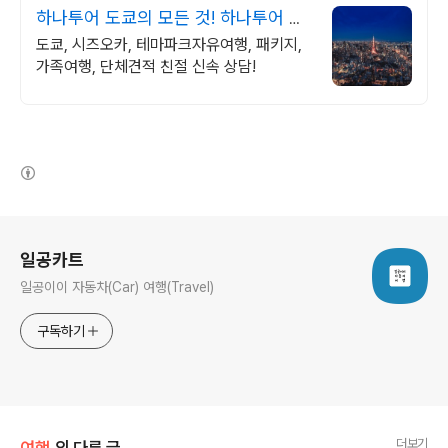
하나투어 도쿄의 모든 것! 하나투어 공
식예약 인증센터
도쿄, 시즈오카, 테마파크자유여행, 패키지,
가족여행, 단체견적 친절 신속 상담!
(새창열림)
로그 정보
일공카트
일공이이 자동차(Car) 여행(Travel)
구독하기
더보기