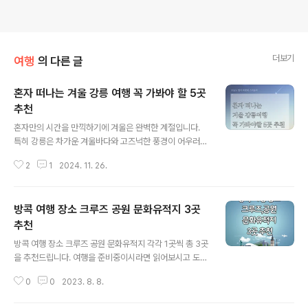
더보기
여행
의 다른 글
혼자 떠나는 겨울 강릉 여행 꼭 가봐야 할 5곳
추천
글 내용
혼자만의 시간을 만끽하기에 겨울은 완벽한 계절입니다.
특히 강릉은 차가운 겨울바다와 고즈넉한 풍경이 어우러져
혼자 떠나는 여행에 안성맞춤인 도시입니다. 이번 글에서
2
1
2024. 11. 26.
는 혼자 겨울 강릉 여행을 계획하는 분들을 위해 강릉에서
꼭 가봐야 할 5곳을 추천하며, 각 장소에서 느낄 수 있는 특
별한 매력을 소개합니다.1. 혼자보는 겨울바다의 낭만, 안목
방콕 여행 장소 크루즈 공원 문화유적지 3곳
해변혼자 겨울 강릉을 찾는다면 안목해변은 반드시 방문해
야 할 곳입니다. 겨울바다는 여름과는 또 다른 매력을 선사
추천
글 내용
합니다. 차가운 바닷바람과 파도 소리가 조화를 이루며, 홀
방콕 여행 장소 크루즈 공원 문화유적지 각각 1곳씩 총 3곳
로 사색에 잠기기에 최적의 장소입니다.특히 안목해변은
을 추천드립니다. 여행을 준비중이시라면 읽어보시고 도움
커피 거리로도 유명합니다. 해변을 따라 늘어선 카페에서
이 되었으면 합니다. 여행을 준비 할 때 필요한 체크리스트
따뜻한 커피 한 잔을 마시며 창밖으로 펼쳐진 겨울바다를
0
0
2023. 8. 8.
도 미리미리 확인하시면 좋을 것 같습니다. 여행사이트 추
바라보는 순간은 그 자체로 힐링입니다. ..
천을 받아서 호텔 숙소 항공권 등 예약하기 전 미리 여행하