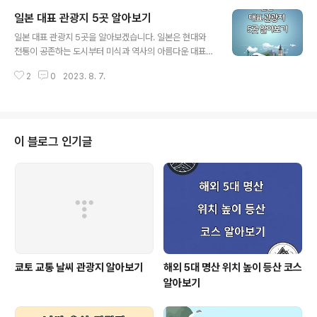
고자 하는 지역의 대표 관광지를 알아보면 더욱 즐거운 여
일본 대표 관광지 5곳 알아보기
행이 될 것 같습니다. 방콕 원더풀 펄 크루즈 방콕 야유타야
글 내용
투어 방콕 룸피니 공원 방콕 원더풀 펄 크루즈 1. 럭셔리한
일본 대표 관광지 5곳을 알아보겠습니다. 일본은 현대와
크루즈 경험 방콕 원더풀 펄 크루즈는 풍요로운 강 크루즈
전통이 공존하는 도시부터 미식과 역사의 아름다운 대표
서비스 중 하나로, 차분한 강의 풍경을 배경으로 럭셔리한
관광지가 많습니다. 도쿄, 교토, 오사카, 후쿠오카, 나고야
환경을 제공합니다. 고급스러운 인테리어와 세련된 디자인
2
0
2023. 8. 7.
의 지역 특색, 날씨, 여행하기 좋은 시기에 대해서 알아보겠
으로 승객들은 편안하고 우아한 분위기에서 휴식을 취할
습니다. 목차 도쿄 (Tokyo) 교토 (Kyoto) 오사카 (Osak
수 있습니다. 2. 풍성한 뷔페..
a) 후쿠오카 (Fukuoka) 나고야 (Nagoya) 1. 도쿄 (Tok
yo) 도쿄는 현대적인 도시와 전통적인 문화가 공존하는 도
시로서 놀라운 다양성과 빛나는 네온으로 물든 거리를 만
이 블로그 인기글
날 수 있습니다. 도시의 현대 건물과 함께 전통적인 신사와
사원을 발견할 수 있으며, 맛있는 길거리 음식부터 고급 레
스토랑까지 다양한 미식을 즐길 수 있습니다. 연간 날씨는
봄과 가을이 쾌적한 기온과 화창한 날씨로 인기가 있으며,
..
쿄토 교통 날씨 관광지 알아보기
해외 5대 명산 위치 높이 등산 코스
알아보기